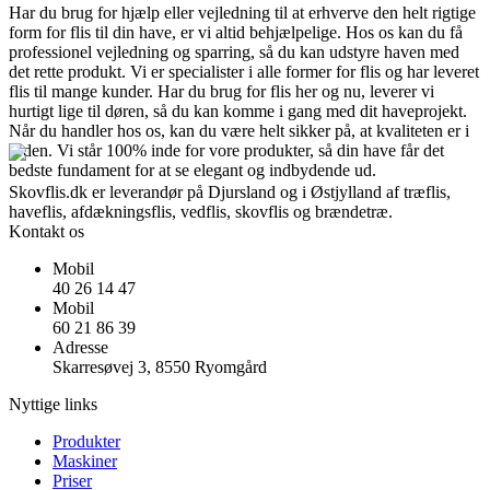
Har du brug for hjælp eller vejledning til at erhverve den helt rigtige
form for flis til din have, er vi altid behjælpelige. Hos os kan du få
professionel vejledning og sparring, så du kan udstyre haven med
det rette produkt. Vi er specialister i alle former for flis og har leveret
flis til mange kunder. Har du brug for flis her og nu, leverer vi
hurtigt lige til døren, så du kan komme i gang med dit haveprojekt.
Når du handler hos os, kan du være helt sikker på, at kvaliteten er i
orden. Vi står 100% inde for vore produkter, så din have får det
bedste fundament for at se elegant og indbydende ud.
Skovflis.dk er leverandør på Djursland og i Østjylland af træflis,
haveflis, afdækningsflis, vedflis, skovflis og brændetræ.
Kontakt os
Mobil
40 26 14 47
Mobil
60 21 86 39
Adresse
Skarresøvej 3, 8550 Ryomgård
Nyttige links
Produkter
Maskiner
Priser