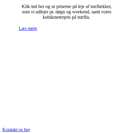
Klik ind her og se priserne på leje af træflækker,
som vi udlejer pr. døgn og weekend, samt vores
kubikmeterpris på træflis.
Læs mere
Er du interesseret?
Er du interesseret i vores produkter eller leje af træflækker, skal du
være velkommen til at kontakte os. Vi vil altid give dig et
uforpligtende tilbud.
Kontakt os her