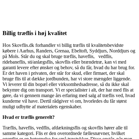
Billig træflis i høj kvalitet
Hos Skovflis.dk forhandler vi billig træflis til kvalitetsbevidste
købere i Aarhus, Randers, Grenaa, Ebeltoft, Syddjurs, Norddjurs og
på Mols. Står du og skal bruge træflis, haveflis, vedflis,
ridebaneflis, sti/anlægsflis, skovflis eller brændetræ, kan vi med
garanti levere efter ønsker og behov, så du får, hvad du har brug for.
Er det haven i privaten, der står for skud, eller firmaet, der skal
bruge flis til at dække jordbunden, har vi store mængder liggende.
Vi leverer til din bopæl eller virksomhedsadresse, så du ikke skal
bekymre dig om transport. Vi er specialister i alt, der har med flis at
gøre, da vi gennem mange års erfaring med salg af træflis ved, hvad
kunderne vil have. Dertil rådgiver vi om, hvorledes du får størst
muligt udbytte af materialets egenskaber.
Hvad er træflis generelt?
Træflis, haveflis, vedflis, afdækningsflis og skovflis hører alle til
samme kategori. Flis er den overordnede fællesnævner, hvilket
egentlig er en betegnelse for små træstykker. Disse opstår, når man