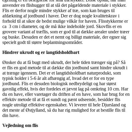
anvender en flishugger til at slå det pågældende materiale i stykker.
Flis er derfor nogle mindre stykker af træ, som kan bruges til
afdækning af jordbund i haver. Der er dog nogle kvalitetskrav i
forhold til at sikre de bedst mulige vilkår for haven. Flisstykkerne er
ca 3 cm i diameter, og de må ikke indeholde jord. Skovflis er en
grovere variant af træflis, som er god til at dække arealer under træer
og buske. Desuden er det et nemt og billigt materiale, der egner sig
specielt godt til større beplantningsområder.
Hindrer ukrudt og er langtidsholdbart
Ønsker du at få bugt med ukrudt, der hele tiden trænger sig på? Så
er flis en god metode til at dække din jordbund samt hindre ukrudt i
at trænge igennem. Det er et langtidsholdbart naturprodukt, som
typisk holder i 5-6 år alt afhængig af, hvad det er for en type
jordbund. Flis er desuden biologisk nedbrydeligt og har størst
gavnlig effekt, hvis der fordeles et jævnt lag på omkring 10 cm. Har
du en have, eller varetager du driften af en have, som har brug for en
effektiv metode til at få et sundt og pænt udseende, besidder flis
nogle utroligt effektive egenskaber. Vi leverer til hele Djursland og
det meste af Østjylland, så du har rig mulighed for at bestille flis til
din have.
Vejledning om flis