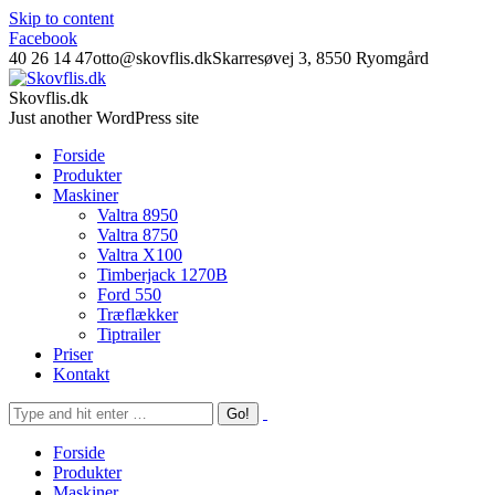
Skip to content
Facebook
40 26 14 47
otto@skovflis.dk
Skarresøvej 3, 8550 Ryomgård
Skovflis.dk
Just another WordPress site
Forside
Produkter
Maskiner
Valtra 8950
Valtra 8750
Valtra X100
Timberjack 1270B
Ford 550
Træflækker
Tiptrailer
Priser
Kontakt
Forside
Produkter
Maskiner